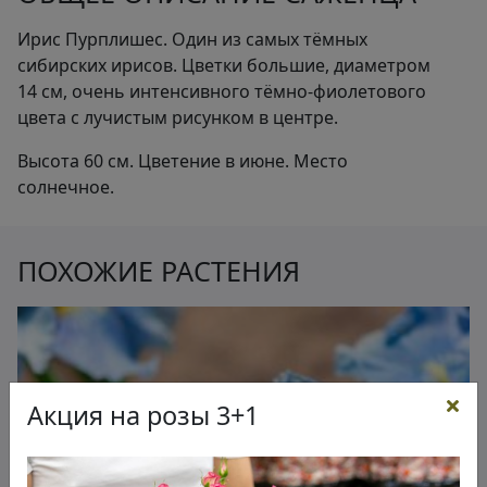
Ирис Пурплишес. Один из самых тёмных
сибирских ирисов. Цветки большие, диаметром
14 см, очень интенсивного тёмно-фиолетового
цвета с лучистым рисунком в центре.
Высота 60 см. Цветение в июне. Место
солнечное.
ПОХОЖИЕ РАСТЕНИЯ
Акция на розы 3+1