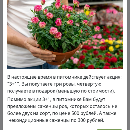
В настоящее время в питомнике действует акция:
"3+1". Вы покупаете три розы, четвертую
получаете в подарок (меньшую по стоимости).
Помимо акции 3+1, в питомнике Вам будут
от 550,00 руб.
предложены саженцы роз, которых осталось не
более двух на сорт, по цене 500 рублей. А также
Ирис сибирский Mission Bay
некондиционные саженцы по 300 рублей.