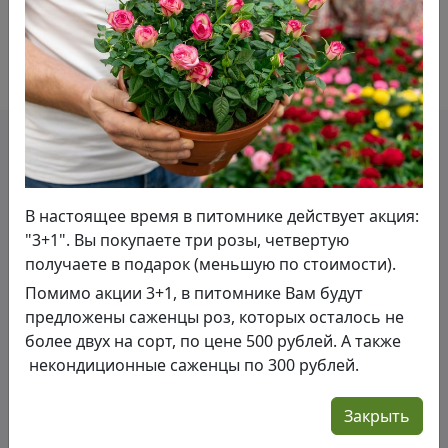
загнуты к центру, однако сердцевину не
закрывают. Чашевидной формы цветки очень
ароматные. Их благоухание можно
охарактеризовать как нежное и утонченное.
ПОХОЖИЕ РАСТЕНИЯ
В настоящее время в питомнике действует акция:
"3+1". Вы покупаете три розы, четвертую
получаете в подарок (меньшую по стоимости).
Помимо акции 3+1, в питомнике Вам будут
предложены саженцы роз, которых осталось не
более двух на сорт, по цене 500 рублей. А также
некондиционные саженцы по 300 рублей.
Закрыть